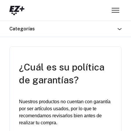
Saltar al contenido principal
Abrir/ce
Categorías
¿Cuál es su política
de garantías?
Nuestros 
productos
 no 
cuentan
 con 
garantía
por
 ser 
artículos
usados
, 
por
 lo que 
te
recomendamos
revisarlos
 bien antes de 
realizar
tu
compra
. 