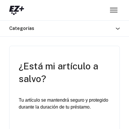
Saltar al contenido principal
Abrir/ce
Categorías
¿Está mi artículo a
salvo?
Tu 
artículo
 se 
mantendrá
seguro
 y 
protegido
durante
 la 
duración
 de 
tu
préstamo
.